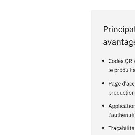
Principa
avantag
Codes QR s
le produit
Page d’acc
production 
Applicatio
l’authentif
Traçabilité