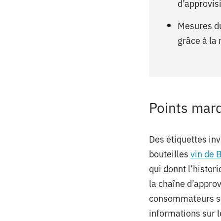
d’approvis
Mesures d
grâce à la
Points marq
Des étiquettes inv
bouteilles
vin de 
qui donnt l’histor
la chaîne d’appro
consommateurs son
informations sur le