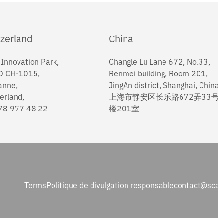
zerland
China
Innovation Park,
Changle Lu Lane 672, No.33,
D CH-1015,
Renmei building, Room 201,
anne,
JingAn district, Shanghai, Chin
erland,
上海市静安区长乐路672弄33
78 977 48 22
楼201室
Terms
Politique de divulgation responsable
contact@sca