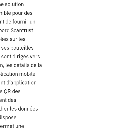
ne solution
nible pour des
t de fournir un
bord Scantrust
ées sur les
ses bouteilles
 sont dirigés vers
, les détails de la
plication mobile
nt d’application
es QR des
ent des
udier les données
dispose
permet une