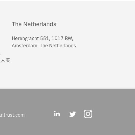
The Netherlands
Herengracht 551, 1017 BW,
Amsterdam, The Netherlands
a
号人美
ntrust.com