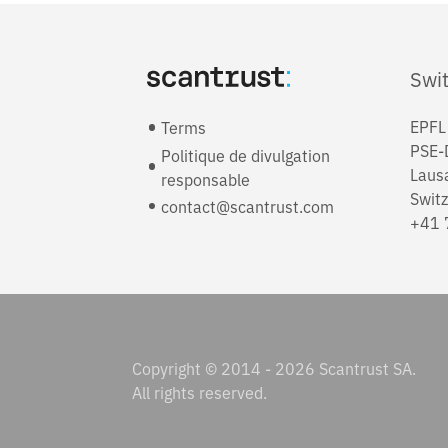
Swit
EPFL 
Terms
PSE-
Politique de divulgation
Laus
responsable
Switz
contact@scantrust.com
+41 
Copyright © 2014 - 2026 Scantrust SA.
All rights reserved.