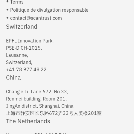
Terms
Politique de divulgation responsable
contact@scantrust.com
Switzerland
EPFL Innovation Park,
PSE-D CH-1015,
Lausanne,
Switzerland,
+41 78 977 48 22
China
Changle Lu Lane 672, No.33,
Renmei building, Room 201,
JingAn district, Shanghai, China
上海市静安区长乐路672弄33号人美楼201室
The Netherlands