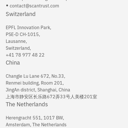
contact@scantrust.com
Switzerland
EPFL Innovation Park,
PSE-D CH-1015,
Lausanne,
Switzerland,
+41 78 977 48 22
China
Changle Lu Lane 672, No.33,
Renmei building, Room 201,
JingAn district, Shanghai, China
上海市静安区长乐路672弄33号人美楼201室
The Netherlands
Herengracht 551, 1017 BW,
Amsterdam, The Netherlands